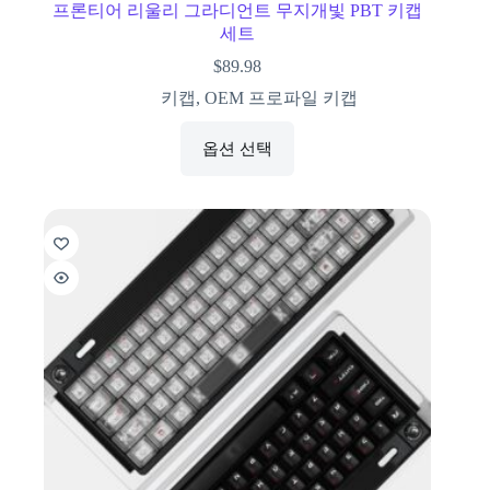
프론티어 리울리 그라디언트 무지개빛 PBT 키캡
세트
$
89.98
키캡
,
OEM 프로파일 키캡
옵션 선택