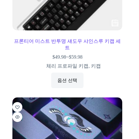
프론티어 미스트 반투명 섀도우 샤인스루 키캡 세
트
$
49.98
~
$
59.98
체리 프로파일 키캡
,
키캡
옵션 선택