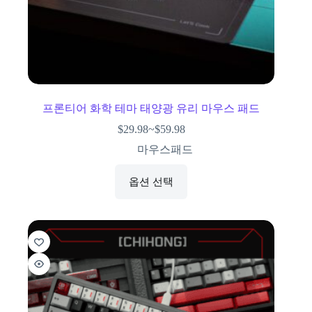
프론티어 화학 테마 태양광 유리 마우스 패드
$
29.98
~
$
59.98
마우스패드
옵션 선택