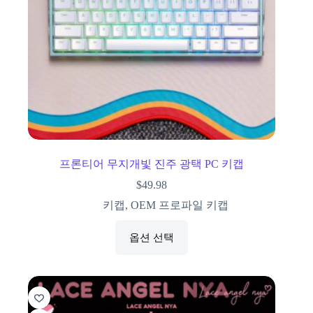
프론티어 무지개빛 진주 광택 PC 키캡
$
49.98
키캡
,
OEM 프로파일 키캡
옵션 선택