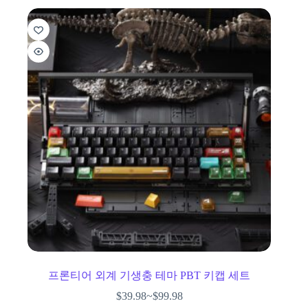
프론티어 외계 기생충 테마 PBT 키캡 세트
$
39.98
~
$
99.98