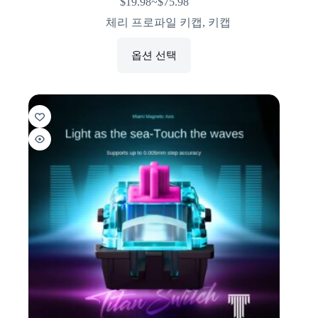
$
19.98
~
$
75.98
체리 프로파일 키캡
,
키캡
옵션 선택