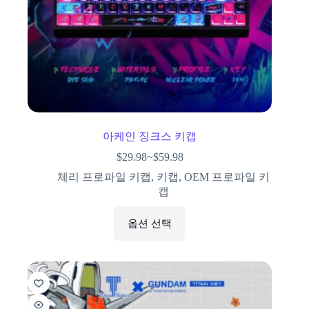
아케인 징크스 키캡
$
29.98
~
$
59.98
체리 프로파일 키캡
,
키캡
,
OEM 프로파일 키
캡
옵션 선택