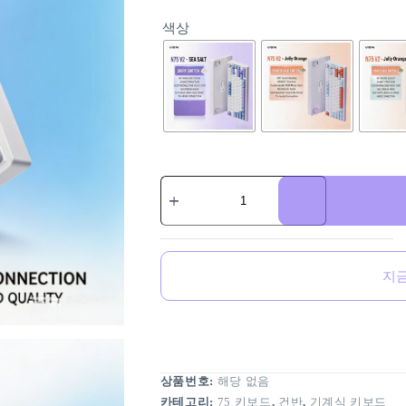
색상
지
상품번호:
해당 없음
카테고리:
75 키보드
,
건반
,
기계식 키보드