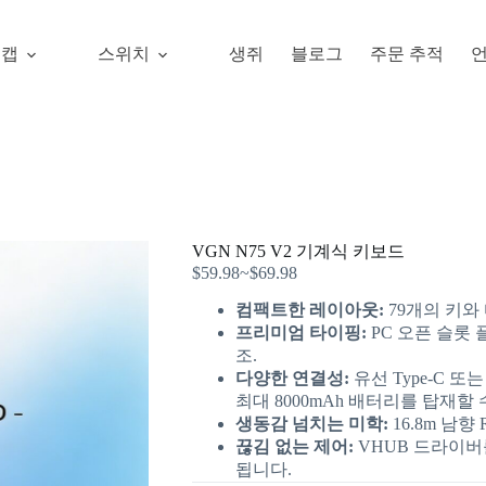
키캡
스위치
생쥐
블로그
주문 추적
VGN N75 V2 기계식 키보드
$
59.98
~
$
69.98
컴팩트한 레이아웃:
79개의 키와
프리미엄 타이핑:
PC 오픈 슬롯
조.
다양한 연결성:
유선 Type-C 또
최대 8000mAh 배터리를 탑재할 
생동감 넘치는 미학:
16.8m 남향
끊김 없는 제어:
VHUB 드라이버를
됩니다.