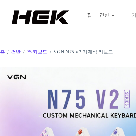
집
건반
홈
건반
75 키보드
VGN N75 V2 기계식 키보드
/
/
/