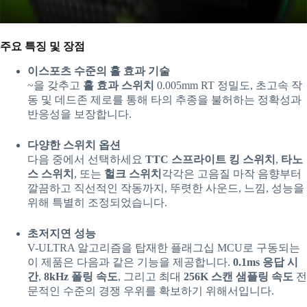
주요 특징 및 장점
이스포츠 수준의 홀 효과 기술
~을 갖추고
홀 효과 스위치
0.005mm RT 정밀도, 초고속 작
동 및 데드존 제로를 통해 타의 추종을 불허하는 정확성과
반응성을 보장합니다.
다양한 스위치 옵션
다음 중에서 선택하세요
TTC 스프라이트 킹 스위치
,
타노
스 스위치
, 또는
헐크 스위치
각각은 고음질 마작 음향부터
깔끔하고 직선적인 작동까지, 뚜렷한 사운드, 느낌, 성능을
위해 특별히 조정되었습니다.
초저지연 성능
V-ULTRA 알고리즘을 탑재한 플래그십 MCU로 구동되는
이 제품은 다음과 같은 기능을 제공합니다.
0.1ms 응답 시
간
,
8kHz 폴링 속도
, 그리고 최대
256K 스캔 샘플링 속도
전
문적인 수준의 경쟁 우위를 확보하기 위해서입니다.