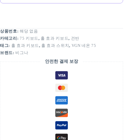
상품번호:
해당 없음
카테고리:
75 키보드
,
홀 효과 키보드
,
건반
태그:
홀 효과 키보드
,
홀 효과 스위치
,
VGN 네온 75
브랜드:
비그나
안전한 결제 보장