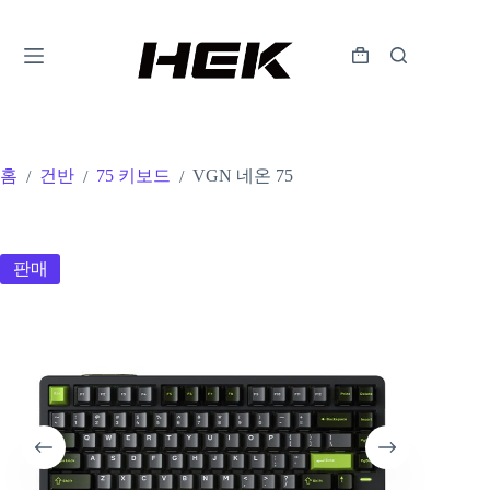
홈
건반
75 키보드
VGN 네온 75
/
/
/
판매