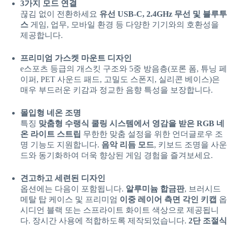
3가지 모드 연결
끊김 없이 전환하세요
유선 USB-C, 2.4GHz 무선 및 블루투
스
게임, 업무, 모바일 환경 등 다양한 기기와의 호환성을
제공합니다.
프리미엄 가스켓 마운트 디자인
e스포츠 등급의 개스킷 구조와 5중 방음층(포론 폼, 튜닝 페
이퍼, PET 사운드 패드, 고밀도 스폰지, 실리콘 베이스)은
매우 부드러운 키감과 정교한 음향 특성을 보장합니다.
몰입형 네온 조명
특징
맞춤형 수랭식 쿨링 시스템에서 영감을 받은 RGB 네
온 라이트 스트립
무한한 맞춤 설정을 위한 언더글로우 조
명 기능도 지원합니다.
음악 리듬 모드
, 키보드 조명을 사운
드와 동기화하여 더욱 향상된 게임 경험을 즐겨보세요.
견고하고 세련된 디자인
옵션에는 다음이 포함됩니다.
알루미늄 합금판
, 브러시드
메탈 탑 케이스 및 프리미엄
이중 레이어 측면 각인 키캡
옵
시디언 블랙 또는 스프라이트 화이트 색상으로 제공됩니
다. 장시간 사용에 적합하도록 제작되었습니다.
2단 조절식