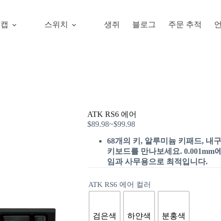
키캡
스위치
생쥐
블로그
주문 추적
ATK RS6 에어
$
89.98
~
$
99.98
68개의 키, 알루미늄 키패드, 내
키보드를 만나보세요. 0.001mm
임과 사무용으로 최적입니다.
ATK RS6 에어 컬러
검은색
하얀색
분홍색