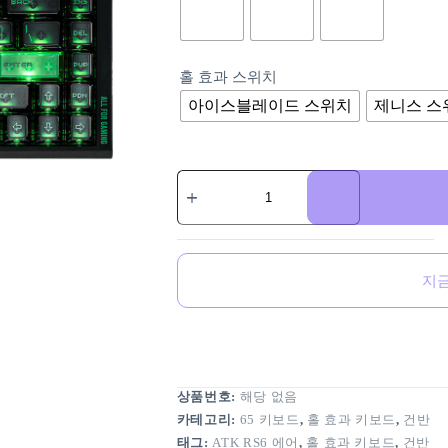
홀 효과 스위치
아이스블레이드 스위치
제니스 스
지
상품번호:
해당 없음
카테고리:
65 키보드
,
홀 효과 키보드
,
건반
태그:
ATK RS6 에어
,
홀 효과 키보드
,
건반