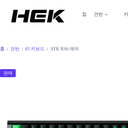
집
건반
홈
건반
65 키보드
ATK RS6 에어
/
/
/
판매