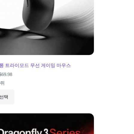
잉롱 트라이모드 무선 게이밍 마우스
$
69.98
쥐
 선택