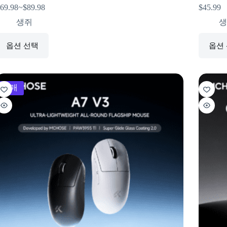
69.98
~
$
89.98
$
45.99
생쥐
생
옵션 선택
옵션
판매