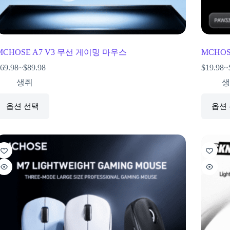
MCHOSE A7 V3 무선 게이밍 마우스
MCHOS
69.98
~
$
89.98
$
19.98
~
생쥐
생
옵션 선택
옵션