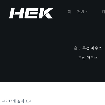
집
건반
홈
무선 마우스
/
무선 마우스
1–12/17개 결과 표시