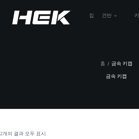
집
건반
홈
금속 키캡
/
금속 키캡
2개의 결과 모두 표시