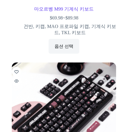
마오르벵 M99 기계식 키보드
$
69.98
~
$
89.98
건반
,
키캡
,
MAO 프로파일 키캡
,
기계식 키보
드
,
TKL 키보드
옵션 선택