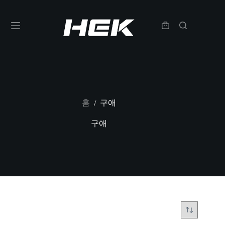
홈
구애
/
구애