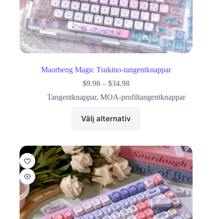
Maorbeng Magic Tsukino-tangentknappar
$
9.98
–
$
34.98
Tangentknappar
,
MOA-profiltangentknappar
Välj alternativ