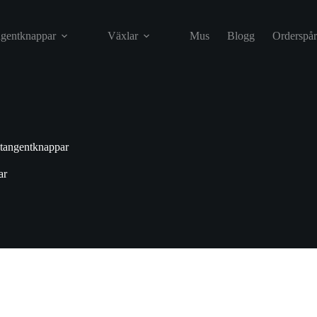
gentknappar
Växlar
Mus
Blogg
Orderspår
tangentknappar
ar