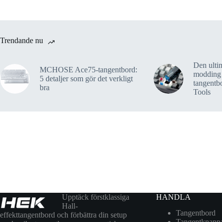
Trendande nu
Den ultim
MCHOSE Ace75-tangentbord:
modding
5 detaljer som gör det verkligt
tangent
bra
Tools
Upptäck förstklassiga
HANDLA
Hall-
Tangentbord
effekttangentbord och förbättra din setup
Tangentknapp