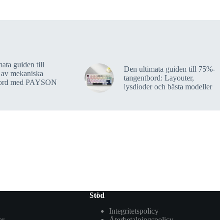
ata guiden till
Den ultimata guiden till 75%-
 av mekaniska
tangentbord: Layouter,
bord med PAYSON
lysdioder och bästa modeller
Stöd
Integritetspolicy
ar
Återbetalningspolicy