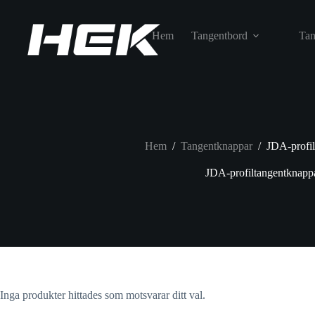
Hem
Tangentbord
Tan
Hem
/
Tangentknappar
/
JDA-profil
JDA-profiltangentknapp
Inga produkter hittades som motsvarar ditt val.