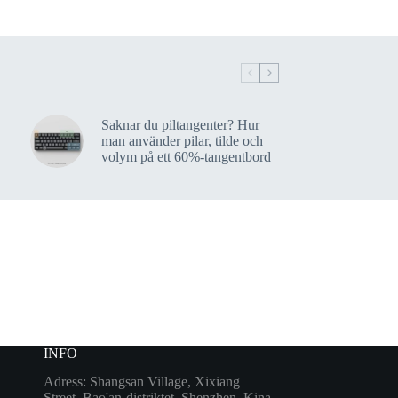
Saknar du piltangenter? Hur
man använder pilar, tilde och
volym på ett 60%-tangentbord
INFO
Adress: Shangsan Village, Xixiang
Street, Bao'an-distriktet, Shenzhen, Kina