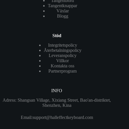
Tangentbord
Tangentknappar
Växlar
Blogg
Stöd
Integritetspolicy
Återbetalningspolicy
Leveranspolicy
Villkor
Kontakta oss
Partnerprogram
INFO
Adress: Shangsan Village, Xixiang Street, Bao'an-distriktet,
Shenzhen, Kina
Email:
support@halleffectkeyboard.com