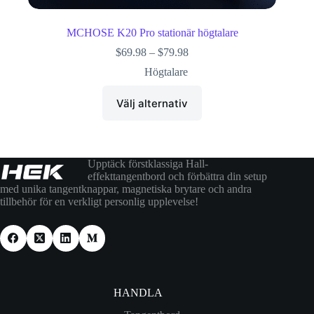
MCHOSE K20 Pro stationär högtalare
$
69.98
–
$
79.98
Högtalare
Välj alternativ
Upptäck förstklassiga Hall-
effekttangentbord och förbättra din setup
med unika tangentknappar, magnetiska brytare och andra
tillbehör för en verkligt personlig upplevelse!
HANDLA