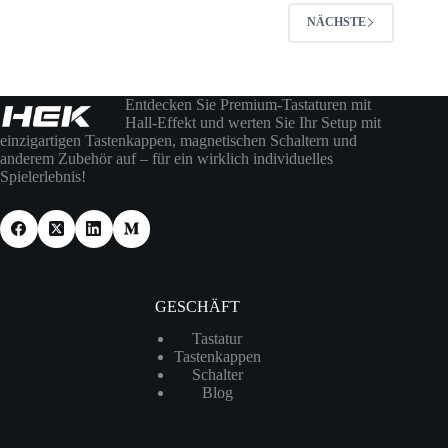
NÄCHSTE
Entdecken Sie Premium-Tastaturen mit
Hall-Effekt und werten Sie Ihr Setup mit
einzigartigen Tastenkappen, magnetischen Schaltern und
anderem Zubehör auf – für ein wirklich individuelles
Spielerlebnis!
GESCHÄFT
Tastatur
Tastenkappen
Schalter
Blog